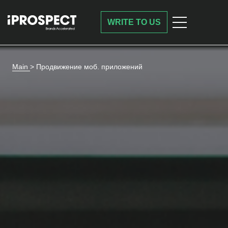
WRITE TO US
Main
>
Продвижение моб. приложений