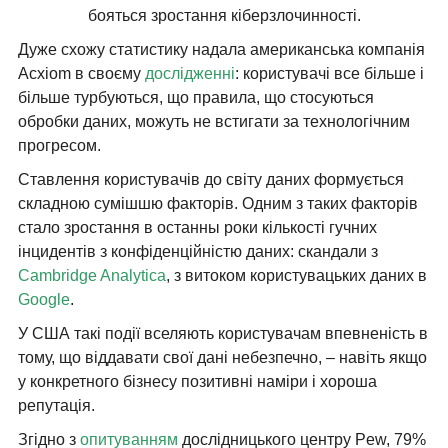
бояться зростання кіберзлочинності.
Дуже схожу статистику надала американська компанія
Acxiom в своєму
дослідженні
: користувачі все більше і
більше турбуються, що правила, що стосуються
обробки даних, можуть не встигати за технологічним
прогресом.
Ставлення користувачів до світу даних формується
складною сумішшю факторів. Одним з таких факторів
стало зростання в останны роки кількості гучних
інцидентів з конфіденційністю даних: скандали з
Cambridge Analytica
, з витоком користувацьких даних в
Google
.
У США такі події вселяють користувачам впевненість в
тому, що віддавати свої дані небезпечно, – навіть якщо
у конкретного бізнесу позитивні наміри і хороша
репутація.
Згідно з
опитуванням
дослідницького центру Pew, 79%