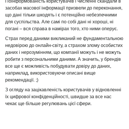
Поінформованість користувачів і численні скандали в
засобах масової інформації призвели до переконання,
що дані тільки шкодять і є потенційно небезпечними
для суспільства. Але самі по собі дані ні хороші, ні
погані – вся справа в намірах того, хто ними оперує.
Страх перед даними викликаний не фундаментальною
недовірою до онлайн-світу, а страхом злому особистих
даних і нерозумінням, що компанії можуть і не можуть
робити з персональними даними. А значить, у брендів
все ще є можливість побудувати довіру до даних,
наприклад, використовуючи описані вище
рекомендації. ;)
З огляду на зацікавленість користувачів у відновленні
їх цифрової конфіденційності, швидше за все нас
чекає ще більше регулювань цієї сфери.