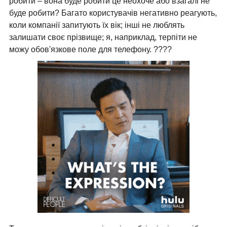
робити – вона буде робити це неохоче або взагалі не
буде робити? Багато користувачів негативно реагують,
коли компанії запитують їх вік; інші не люблять
залишати своє прізвище; я, наприклад, терпіти не
можу обов'язкове поле для телефону. ????