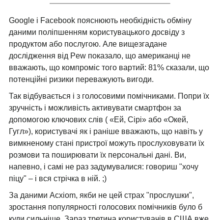
Google і Facebook пояснюють необхідність обміну
даними поліпшенням користувацького досвіду з
продуктом або послугою. Але вищезгадане
дослідження від Pew показало, що американці не
вважають, що компроміс того вартий: 81% сказали, що
потенційні ризики переважують вигоди.
Так відбувається і з голосовими помічниками. Попри їх
зручність і можливість активувати смартфон за
допомогою ключових слів ( «Ей, Сірі» або «Окей,
Гугл»), користувачі як і раніше вважають, що навіть у
вимкненому стані пристрої можуть прослуховувати їх
розмови та поширювати їх персональні дані. Ви,
напевно, і самі не раз задумувалися: говориш "хочу
піцу" – і вся стрічка в ній. ;)
За даними Acxiom, якби не цей страх "прослушки",
зростання популярності голосових помічників було б
куди сильніше. Зараз третина користувачів в США вже