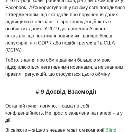
У 2017 році, коли трапився скандал з витоком даних у
Facebook, 79% користувачів у всьому світі погодилися
з твердженням, що скандали про порушення даних
підвищили їх обізнаність про конфіденційність їх
особистих даних. У 2019 дослідження Acxiom
показало, що негативні новини як і раніше більш
популярні, ніж GDPR або подібні регуляції в США
(CCPA).
Тобто, знання про обмін даними більшою мірою
підкріплюються негативними новинами, а не знанням
правил і регуляцій, що стосуються цього обміну.
# 9 Досвід Взаємодії
Останній пункт, логічно, – сама по собі
конфіденційність. Не просто заявлена ​​на папері – а у
дії.
Зі свіжого – згідно з недавнім звітом компанії
Blind
,