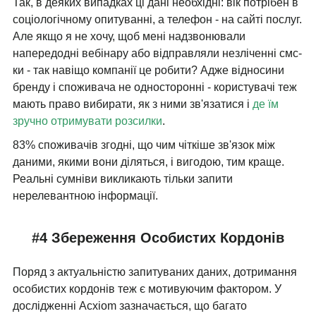
Так, в деяких випадках ці дані необхідні: вік потрібен в
соціологічному опитуванні, а телефон - на сайті послуг.
Але якщо я не хочу, щоб мені надзвонювали
напередодні вебінару або відправляли незліченні смс-
ки - так навіщо компанії це робити? Адже відносини
бренду і споживача не односторонні - користувачі теж
мають право вибирати, як з ними зв'язатися і
де їм
зручно отримувати розсилки
.
83% споживачів згодні, що чим чіткіше зв'язок між
даними, якими вони діляться, і вигодою, тим краще.
Реальні сумніви викликають тільки запити
нерелевантною інформації.
#4 Збереження Особистих Кордонів
Поряд з актуальністю запитуваних даних, дотримання
особистих кордонів теж є мотивуючим фактором. У
дослідженні Acxiom зазначається, що багато