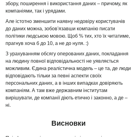
збору, поширення і використання даних – причому, як
компаніями, так і урядами.
Але істотно зменшити наявну недовіру користувачів
до даних можна, зобов'язавши компанію писати
політики людською мовою. Щоб % тих, хто їх читатиме,
прагнув хоча б до 10, а не до нуля. :)
З урахуванням обсягу оперованих даних, покладання
на людину повної відповідальності не уявляється
можливим. Єдина реалістична модель – це та, де люди
відповідають тільки за певні аспекти своїх
персональних даних, а в інших випадках довіряють
компаніям. А там вже державним інститутам
вирішувати, де компанії діють етично і законно, а де –
ні.
Висновки